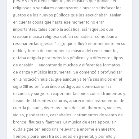
peste y en el Renacimiento, los músicos que podían ser
religiosos o seculares comenzaron a buscar satisfacer los
gustos de los nuevos públicos que les escuchaban. Tenían
en cuenta cosas que hasta ese momento no eran
importantes, tales como la acústica, así “aquellos que
creaban música religiosa debían considerar cómo iban a
resonar en las iglesias” algo que influyó enormemente en su
estilo y forma de componer. La música del renacimiento,
estaba dirigida para todos los públicos y a diferentes tipos
de ocasión… encontrando muchos y diferentes formatos
de danza y música instrumental. Se comenzó a profundizar
en la notación musical que aunque ya tenía sus inicios en el
siglo XIII no tenía un único código, así comenzaron las
escuelas y surgieron experimentaciones con instrumentos y
fusión de diferentes culturas, apareciendo instrumentos de
cuerda pulsada, diversos tipos de laud, theorbos, violines,
violas, panderetas, cascabeles, instrumentos de viento de
bronce, flautas y flautines. La música de esta época, sin
duda sigue teniendo una relevancia enorme en nuestro
tiempo y para nuestra sociedad en general, y por ello y