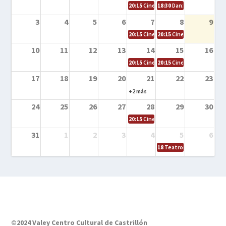
20:15
Cine en la calle – Cómo entrena
18:30
Danza – Cita en el m
3
4
5
6
7
8
9
20:15
Cine en la calle – El niño y la be
20:15
Cine en la calle – L
10
11
12
13
14
15
16
20:15
Cine en la calle – Tortugas Nin
20:15
Cine en la calle – Ro
17
18
19
20
21
22
23
+2 más
24
25
26
27
28
29
30
20:15
Cine en el calle – Tintín y el s
31
1
2
3
4
5
6
18
Teatro – Tres sombrero
©2024 Valey Centro Cultural de Castrillón