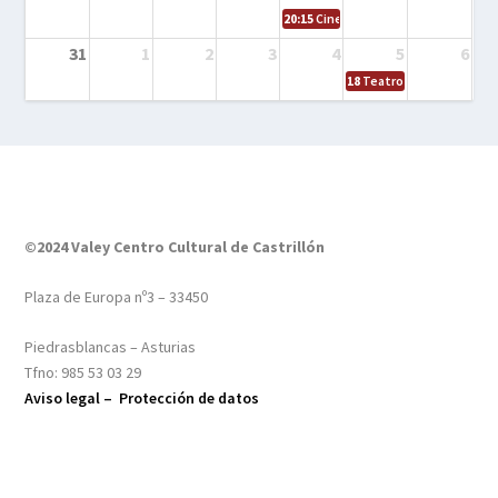
20:15
Cine en el calle – Tintín y el s
31
1
2
3
4
5
6
18
Teatro – Tres sombrero
©2024 Valey Centro Cultural de Castrillón
Plaza de Europa nº3 – 33450
Piedrasblancas – Asturias
Tfno: 985 53 03 29
Aviso legal –
Protección de datos