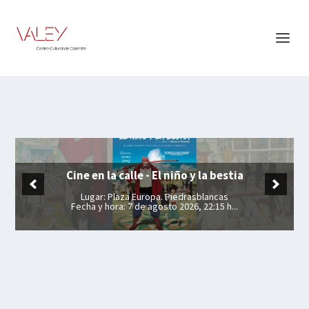
Cine en la calle - El niño y la bestia
Cine en la calle - Los Goonies
Lugar: Plaza Europa. Piedrasblancas
Lugar: Sta M.ª del Mar
Fecha y hora: 7 de agosto 2026, 22:15 h...
Fecha y hora: 8 de agosto 2026, 22:15 h...