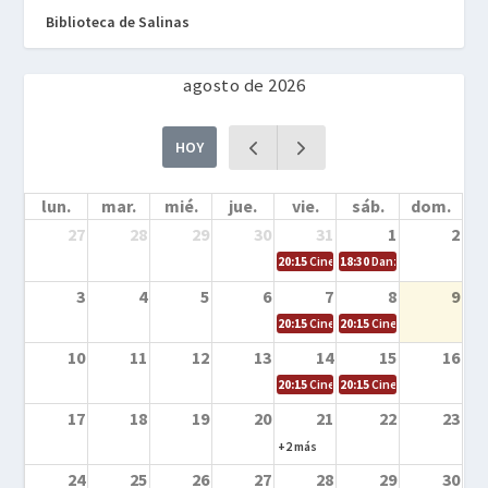
Biblioteca de Salinas
agosto de 2026
HOY
lun.
mar.
mié.
jue.
vie.
sáb.
dom.
27
28
29
30
31
1
2
20:15
Cine en la calle – Cómo entrena
18:30
Danza – Cita en el m
3
4
5
6
7
8
9
20:15
Cine en la calle – El niño y la be
20:15
Cine en la calle – L
10
11
12
13
14
15
16
20:15
Cine en la calle – Tortugas Nin
20:15
Cine en la calle – Ro
17
18
19
20
21
22
23
+2 más
24
25
26
27
28
29
30