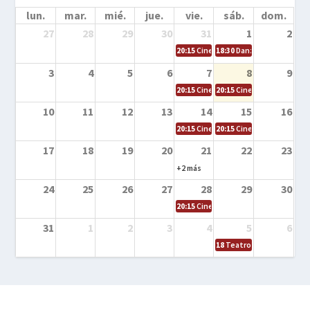
lun.
mar.
mié.
jue.
vie.
sáb.
dom.
27
28
29
30
31
1
2
20:15
Cine en la calle – Cómo entrena
18:30
Danza – Cita en el m
3
4
5
6
7
8
9
20:15
Cine en la calle – El niño y la be
20:15
Cine en la calle – L
10
11
12
13
14
15
16
20:15
Cine en la calle – Tortugas Nin
20:15
Cine en la calle – Ro
17
18
19
20
21
22
23
+2 más
24
25
26
27
28
29
30
20:15
Cine en el calle – Tintín y el s
31
1
2
3
4
5
6
18
Teatro – Tres sombrero