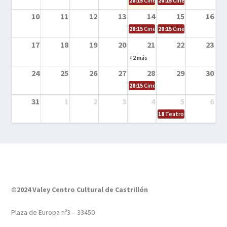
20:15
Cine en la calle – El niño y la be
20:15
Cine en la calle – L
10
11
12
13
14
15
16
20:15
Cine en la calle – Tortugas Nin
20:15
Cine en la calle – Ro
17
18
19
20
21
22
23
+2 más
24
25
26
27
28
29
30
20:15
Cine en el calle – Tintín y el s
31
1
2
3
4
5
6
18
Teatro – Tres sombrero
©2024 Valey Centro Cultural de Castrillón
Plaza de Europa nº3 – 33450