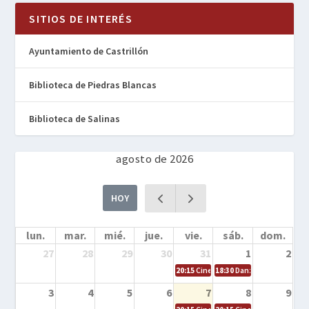
SITIOS DE INTERÉS
Ayuntamiento de Castrillón
Biblioteca de Piedras Blancas
Biblioteca de Salinas
agosto de 2026
HOY
lun.
mar.
mié.
jue.
vie.
sáb.
dom.
27
28
29
30
31
1
2
20:15
Cine en la calle – Cómo entrena
18:30
Danza – Cita en el m
3
4
5
6
7
8
9