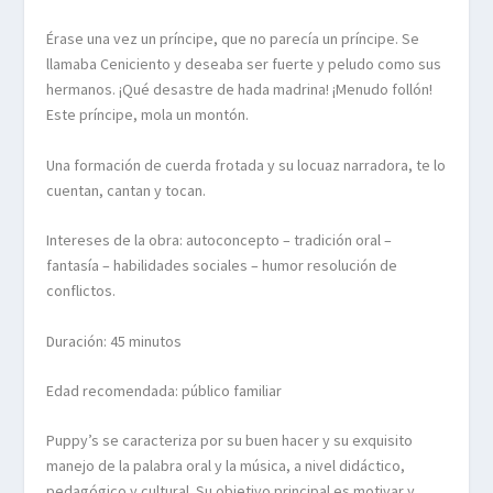
Érase una vez un príncipe, que no parecía un príncipe. Se
llamaba Ceniciento y deseaba ser fuerte y peludo como sus
hermanos. ¡Qué desastre de hada madrina! ¡Menudo follón!
Este príncipe, mola un montón.
Una formación de cuerda frotada y su locuaz narradora, te lo
cuentan, cantan y tocan.
Intereses de la obra: autoconcepto – tradición oral –
fantasía – habilidades sociales – humor resolución de
conflictos.
Duración: 45 minutos
Edad recomendada: público familiar
Puppy’s se caracteriza por su buen hacer y su exquisito
manejo de la palabra oral y la música, a nivel didáctico,
pedagógico y cultural. Su objetivo principal es motivar y