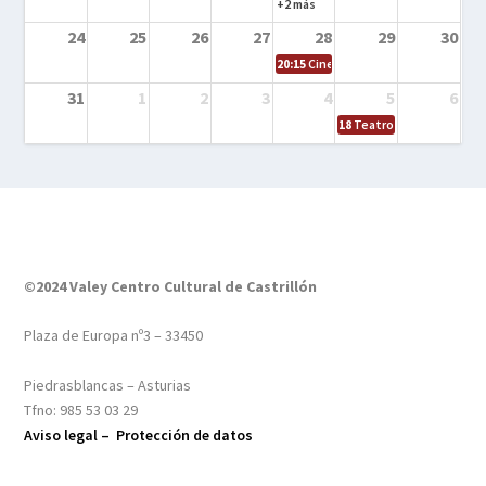
+2 más
24
25
26
27
28
29
30
20:15
Cine en el calle – Tintín y el s
31
1
2
3
4
5
6
18
Teatro – Tres sombrero
©2024 Valey Centro Cultural de Castrillón
Plaza de Europa nº3 – 33450
Piedrasblancas – Asturias
Tfno: 985 53 03 29
Aviso legal –
Protección de datos