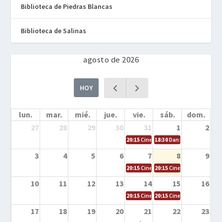
Biblioteca de Piedras Blancas
Biblioteca de Salinas
agosto de 2026
HOY
lun.
mar.
mié.
jue.
vie.
sáb.
dom.
27
28
29
30
31
1
2
20:15
Cine en la calle – Cómo entrena
18:30
Danza – Cita en el m
3
4
5
6
7
8
9
20:15
Cine en la calle – El niño y la be
20:15
Cine en la calle – L
10
11
12
13
14
15
16
20:15
Cine en la calle – Tortugas Nin
20:15
Cine en la calle – Ro
17
18
19
20
21
22
23