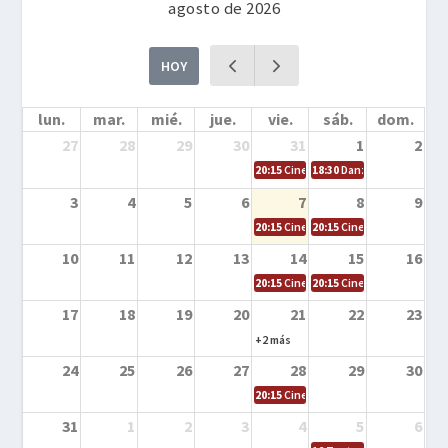
agosto de 2026
HOY
lun.
mar.
mié.
jue.
vie.
sáb.
dom.
27
28
29
30
31
1
2
20:15
Cine en la calle – Cómo entrena
18:30
Danza – Cita en el m
3
4
5
6
7
8
9
20:15
Cine en la calle – El niño y la be
20:15
Cine en la calle – L
10
11
12
13
14
15
16
20:15
Cine en la calle – Tortugas Nin
20:15
Cine en la calle – Ro
17
18
19
20
21
22
23
+2 más
24
25
26
27
28
29
30
20:15
Cine en el calle – Tintín y el s
31
1
2
3
4
5
6