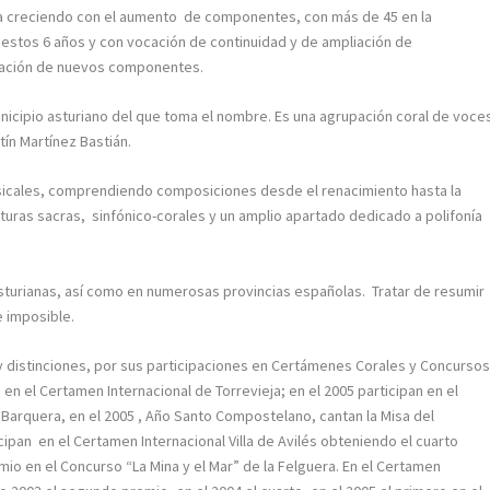
 va creciendo con el aumento de componentes, con más de 45 en la
 estos 6 años y con vocación de continuidad y de ampliación de
poración de nuevos componentes.
municipio asturiano del que toma el nombre. Es una agrupación coral de voce
tín Martínez Bastián.
ales, comprendiendo composiciones desde el renacimiento hasta la
uras sacras, sinfónico-corales y un amplio apartado dedicado a polifonía
ianas, así como en numerosas provincias españolas. Tratar de resumir
e imposible.
stinciones, por sus participaciones en Certámenes Corales y Concursos
en el Certamen Internacional de Torrevieja; en el 2005 participan en el
 Barquera, en el 2005 , Año Santo Compostelano, cantan la Misa del
cipan en el Certamen Internacional Villa de Avilés obteniendo el cuarto
mio en el Concurso “La Mina y el Mar” de la Felguera. En el Certamen