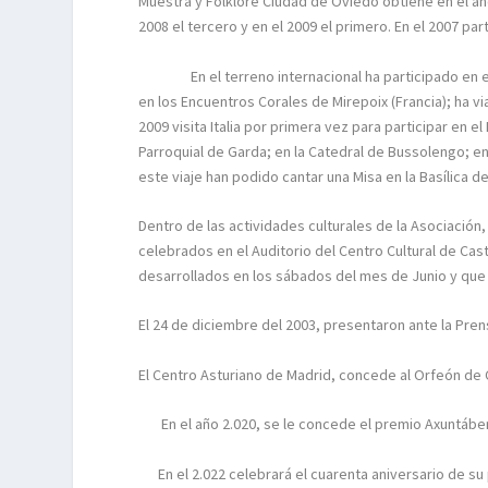
Muestra y Folklore Ciudad de Oviedo obtiene en el año
2008 el tercero y en el 2009 el primero. En el 2007 pa
En el terreno internacional ha participado en el 199
en los Encuentros Corales de Mirepoix (Francia); ha vi
2009 visita Italia por primera vez para participar en e
Parroquial de Garda; en la Catedral de Bussolengo; e
este viaje han podido cantar una Misa en la Basílica 
Dentro de las actividades culturales de la Asociació
celebrados en el Auditorio del Centro Cultural de Cast
desarrollados en los sábados del mes de Junio y qu
El 24 de diciembre del 2003, presentaron ante la Pren
El Centro Asturiano de Madrid, concede al Orfeón de Ca
En el año 2.020, se le concede el premio Axuntáben
En el 2.022 celebrará el cuarenta aniversario de su 