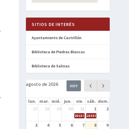
SITIOS DE INTERÉS
s
Ayuntamiento de Castrillón
Biblioteca de Piedras Blancas
Biblioteca de Salinas
agosto de 2026
HOY
,
lun.
mar.
mié.
jue.
vie.
sáb.
dom.
27
28
29
30
31
1
2
20:15
Cine en la calle – Cómo entren
18:30
Danza – Cita en el mar
3
4
5
6
7
8
9