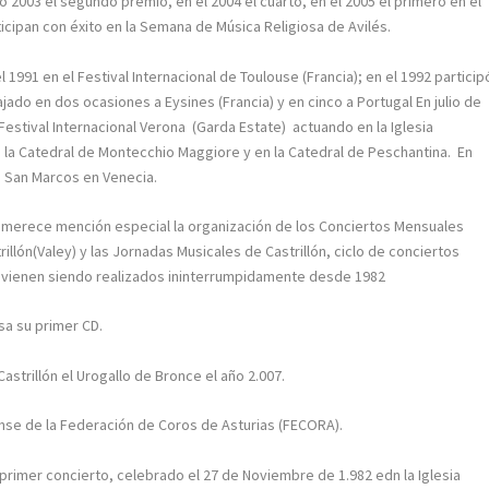
 2003 el segundo premio, en el 2004 el cuarto, en el 2005 el primero en el
rticipan con éxito en la Semana de Música Religiosa de Avilés.
1 en el Festival Internacional de Toulouse (Francia); en el 1992 particip
ajado en dos ocasiones a Eysines (Francia) y en cinco a Portugal En julio de
l Festival Internacional Verona (Garda Estate) actuando en la Iglesia
n la Catedral de Montecchio Maggiore y en la Catedral de Peschantina. En
de San Marcos en Venecia.
n, merece mención especial la organización de los Conciertos Mensuales
rillón(Valey) y las Jornadas Musicales de Castrillón, ciclo de conciertos
e vienen siendo realizados ininterrumpidamente desde 1982
sa su primer CD.
strillón el Urogallo de Bronce el año 2.007.
se de la Federación de Coros de Asturias (FECORA).
primer concierto, celebrado el 27 de Noviembre de 1.982 edn la Iglesia