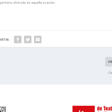
pertorio ofrecido en aquella ocasión.
ARTIR:
P
Co