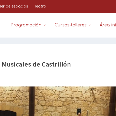
iler de espacios
Teatro
Programación
Cursos-talleres
Área inf
 Musicales de Castrillón