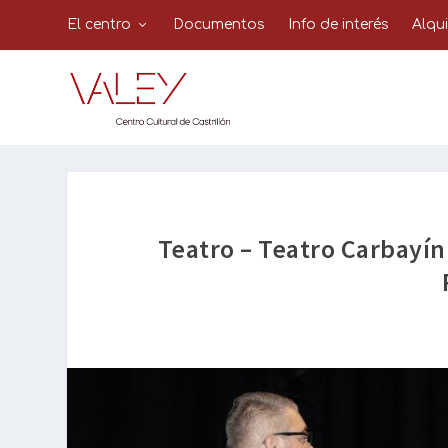
El centro
Documentos
Info de interés
Alqu
Teatro – Teatro Carbayín