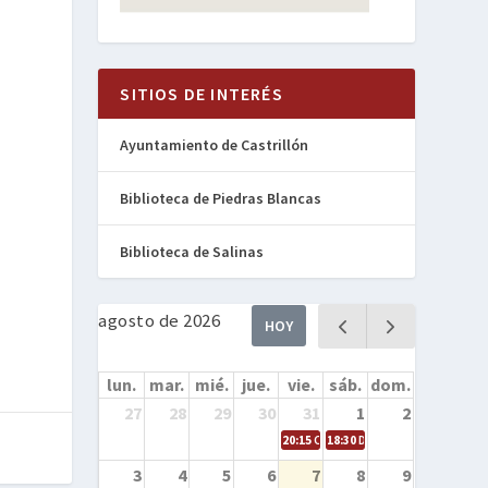
SITIOS DE INTERÉS
Ayuntamiento de Castrillón
Biblioteca de Piedras Blancas
Biblioteca de Salinas
agosto de 2026
HOY
lun.
mar.
mié.
jue.
vie.
sáb.
dom.
27
28
29
30
31
1
2
20:15
Cine en la calle – Cómo entren
18:30
Danza – Cita en el mar
3
4
5
6
7
8
9