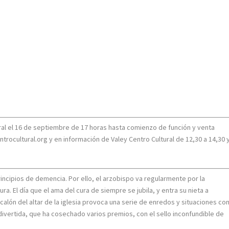
ural el 16 de septiembre de 17 horas hasta comienzo de función y venta
rocultural.org y en información de Valey Centro Cultural de 12,30 a 14,30 
rincipios de demencia. Por ello, el arzobispo va regularmente por la
a. El día que el ama del cura de siempre se jubila, y entra su nieta a
scalón del altar de la iglesia provoca una serie de enredos y situaciones co
vertida, que ha cosechado varios premios, con el sello inconfundible de