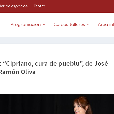
iler de espacios
Teatro
Programación
Cursos-talleres
Área inf
: “Cipriano, cura de pueblu”, de José
Ramón Oliva