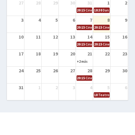
27
28
29
30
31
1
2
20:15
Cine en la calle – Cómo entrena
18:30
Danza – Cita en el m
3
4
5
6
7
8
9
20:15
Cine en la calle – El niño y la be
20:15
Cine en la calle – L
10
11
12
13
14
15
16
20:15
Cine en la calle – Tortugas Nin
20:15
Cine en la calle – Ro
17
18
19
20
21
22
23
+2 más
24
25
26
27
28
29
30
20:15
Cine en el calle – Tintín y el s
31
1
2
3
4
5
6
18
Teatro – Tres sombrero