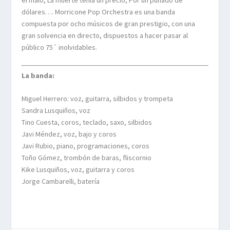
el malo, La muerte tenía un precio, Por un puñado de
dólares…. Morricone Pop Orchestra es una banda
compuesta por ocho músicos de gran prestigio, con una
gran solvencia en directo, dispuestos a hacer pasar al
público 75´ inolvidables.
La banda:
Miguel Herrero: voz, guitarra, silbidos y trompeta
Sandra Lusquiños, voz
Tino Cuesta, coros, teclado, saxo, silbidos
Javi Méndez, voz, bajo y coros
Javi Rubio, piano, programaciones, coros
Toño Gómez, trombón de baras, fliscornio
Kike Lusquiños, voz, guitarra y coros
Jorge Cambarelli, batería