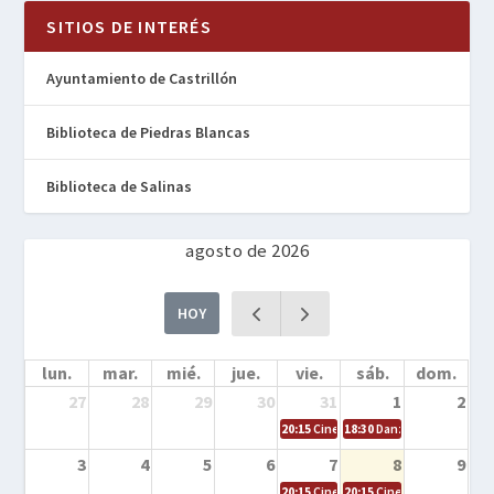
SITIOS DE INTERÉS
Ayuntamiento de Castrillón
Biblioteca de Piedras Blancas
Biblioteca de Salinas
agosto de 2026
HOY
lun.
mar.
mié.
jue.
vie.
sáb.
dom.
27
28
29
30
31
1
2
20:15
Cine en la calle – Cómo entrena
18:30
Danza – Cita en el m
3
4
5
6
7
8
9
20:15
Cine en la calle – El niño y la be
20:15
Cine en la calle – L