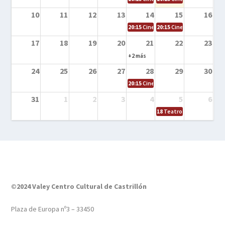
10
11
12
13
14
15
16
20:15
Cine en la calle – Tortugas Nin
20:15
Cine en la calle – Ro
17
18
19
20
21
22
23
+2 más
24
25
26
27
28
29
30
20:15
Cine en el calle – Tintín y el s
31
1
2
3
4
5
6
18
Teatro – Tres sombrero
©2024 Valey Centro Cultural de Castrillón
Plaza de Europa nº3 – 33450