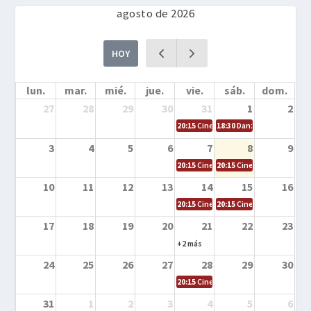
agosto de 2026
HOY
lun.
mar.
mié.
jue.
vie.
sáb.
dom.
27
28
29
30
31
1
2
20:15
Cine en la calle – Cómo entrena
18:30
Danza – Cita en el m
3
4
5
6
7
8
9
20:15
Cine en la calle – El niño y la be
20:15
Cine en la calle – L
10
11
12
13
14
15
16
20:15
Cine en la calle – Tortugas Nin
20:15
Cine en la calle – Ro
17
18
19
20
21
22
23
+2 más
24
25
26
27
28
29
30
20:15
Cine en el calle – Tintín y el s
31
1
2
3
4
5
6