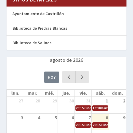
Ayuntamiento de Castrillón
Biblioteca de Piedras Blancas
Biblioteca de Salinas
agosto de 2026
HOY
lun.
mar.
mié.
jue.
vie.
sáb.
dom.
27
28
29
30
31
1
2
20:15
Cine en la calle – Cómo entrena
18:30
Danza – Cita en el m
3
4
5
6
7
8
9
20:15
Cine en la calle – El niño y la be
20:15
Cine en la calle – L