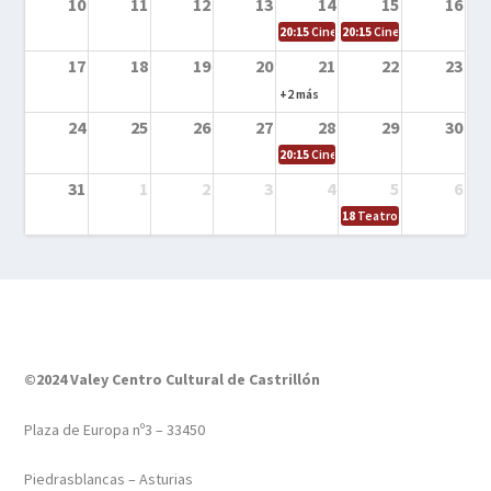
10
11
12
13
14
15
16
20:15
Cine en la calle – Tortugas Nin
20:15
Cine en la calle – Ro
17
18
19
20
21
22
23
+2 más
24
25
26
27
28
29
30
20:15
Cine en el calle – Tintín y el s
31
1
2
3
4
5
6
18
Teatro – Tres sombrero
©2024 Valey Centro Cultural de Castrillón
Plaza de Europa nº3 – 33450
Piedrasblancas – Asturias