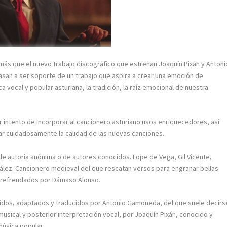
 más que el nuevo trabajo discográfico que estrenan Joaquín Pixán y Antoni
san a ser soporte de un trabajo que aspira a crear una emoción de
a vocal y popular asturiana, la tradición, la raíz emocional de nuestra
er intento de incorporar al cancionero asturiano usos enriquecedores, así
lar cuidadosamente la calidad de las nuevas canciones.
, de autoría anónima o de autores conocidos. Lope de Vega, Gil Vicente,
ález. Cancionero medieval del que rescatan versos para engranar bellas
 refrendados por Dámaso Alonso.
idos, adaptados y traducidos por Antonio Gamoneda, del que suele decirs
sical y posterior interpretación vocal, por Joaquín Pixán, conocido y
música popular.