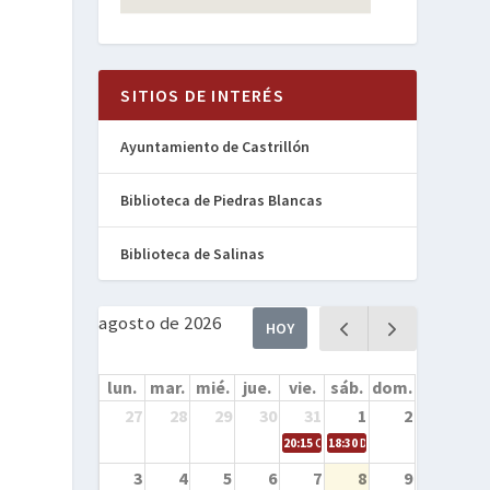
SITIOS DE INTERÉS
Ayuntamiento de Castrillón
Biblioteca de Piedras Blancas
Biblioteca de Salinas
agosto de 2026
HOY
lun.
mar.
mié.
jue.
vie.
sáb.
dom.
27
28
29
30
31
1
2
20:15
Cine en la calle – Cómo entren
18:30
Danza – Cita en el mar
3
4
5
6
7
8
9