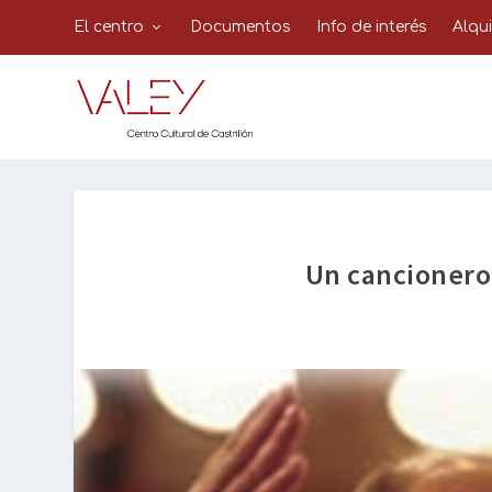
El centro
Documentos
Info de interés
Alqu
Un cancionero 