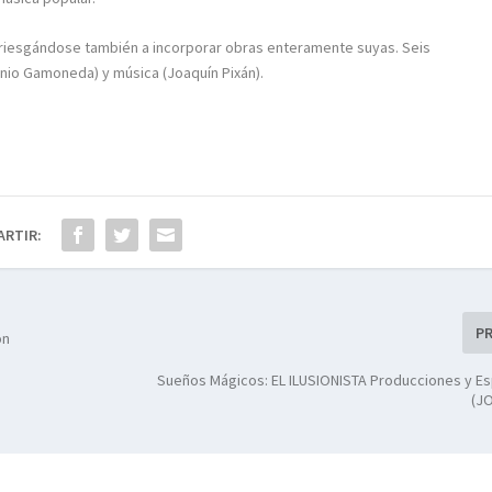
rriesgándose también a incorporar obras enteramente suyas. Seis
onio Gamoneda) y música (Joaquín Pixán).
ARTIR:
P
ón
Sueños Mágicos: EL ILUSIONISTA Producciones y E
(J