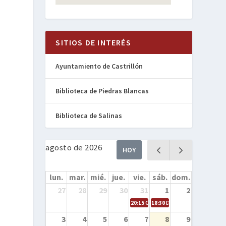
SITIOS DE INTERÉS
Ayuntamiento de Castrillón
Biblioteca de Piedras Blancas
Biblioteca de Salinas
agosto de 2026
HOY
lun.
mar.
mié.
jue.
vie.
sáb.
dom.
27
28
29
30
31
1
2
20:15
Cine en la calle – Cómo entren
18:30
Danza – Cita en el mar
3
4
5
6
7
8
9