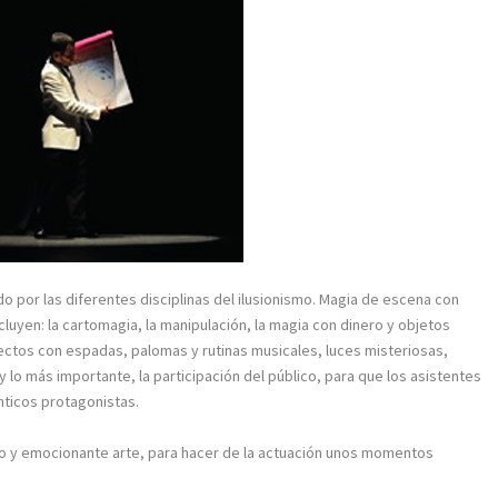
do por las diferentes disciplinas del ilusionismo. Magia de escena con
yen: la cartomagia, la manipulación, la magia con dinero y objetos
fectos con espadas, palomas y rutinas musicales, luces misteriosas,
lo más importante, la participación del público, para que los asistentes
nticos protagonistas.
tico y emocionante arte, para hacer de la actuación unos momentos