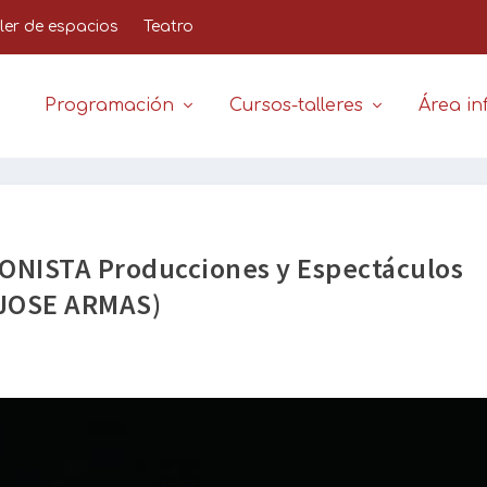
iler de espacios
Teatro
Programación
Cursos-talleres
Área inf
IONISTA Producciones y Espectáculos
JOSE ARMAS)