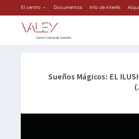
El centro
Documentos
Info de interés
Alqu
Sueños Mágicos: EL ILUS
(