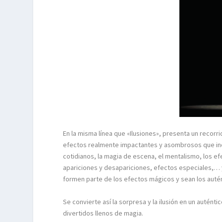
En la misma línea que «Ilusiones», presenta un recorri
efectos realmente impactantes y asombrosos que inclu
cotidianos, la magia de escena, el mentalismo, los e
apariciones y desapariciones, efectos especiales,… y 
formen parte de los efectos mágicos y sean los auté
Se convierte así la sorpresa y la ilusión en un autén
divertidos llenos de magia.