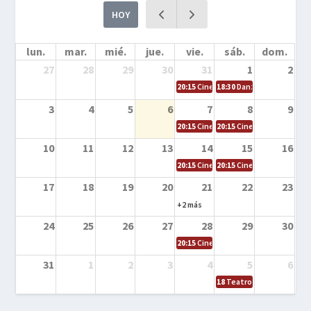
HOY
lun.
mar.
mié.
jue.
vie.
sáb.
dom.
27
28
29
30
31
1
2
20:15
Cine en la calle – Cómo entrena
18:30
Danza – Cita en el m
3
4
5
6
7
8
9
20:15
Cine en la calle – El niño y la be
20:15
Cine en la calle – L
10
11
12
13
14
15
16
20:15
Cine en la calle – Tortugas Nin
20:15
Cine en la calle – Ro
17
18
19
20
21
22
23
+2 más
24
25
26
27
28
29
30
20:15
Cine en el calle – Tintín y el s
31
1
2
3
4
5
6
18
Teatro – Tres sombrero