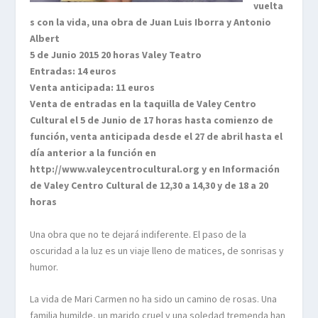
vuelta
s con la vida, una obra de Juan Luis Iborra y Antonio
Albert
5 de Junio 2015 20 horas Valey Teatro
Entradas: 14 euros
Venta anticipada: 11 euros
Venta de entradas en la taquilla de Valey Centro
Cultural el 5 de Junio de 17 horas hasta comienzo de
función, venta anticipada desde el 27 de abril hasta el
día anterior a la función en
http://www.valeycentrocultural.org y en Información
de Valey Centro Cultural de 12,30 a 14,30 y de 18 a 20
horas
Una obra que no te dejará indiferente. El paso de la
oscuridad a la luz es un viaje lleno de matices, de sonrisas y
humor.
La vida de Mari Carmen no ha sido un camino de rosas. Una
familia humilde, un marido cruel y una soledad tremenda han