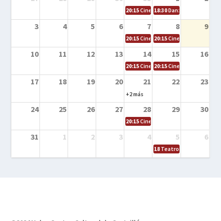
20:15
Cine en la calle – Cómo entrena
18:30
Danza – Cita en el m
3
4
5
6
7
8
9
20:15
Cine en la calle – El niño y la be
20:15
Cine en la calle – L
10
11
12
13
14
15
16
20:15
Cine en la calle – Tortugas Nin
20:15
Cine en la calle – Ro
17
18
19
20
21
22
23
+2 más
24
25
26
27
28
29
30
20:15
Cine en el calle – Tintín y el s
31
1
2
3
4
5
6
18
Teatro – Tres sombrero