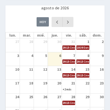
agosto de 2026
HOY
lun.
mar.
mié.
jue.
vie.
sáb.
dom.
27
28
29
30
31
1
2
20:15
Cine en la calle – Cómo entrena
18:30
Danza – Cita en el m
3
4
5
6
7
8
9
20:15
Cine en la calle – El niño y la be
20:15
Cine en la calle – L
10
11
12
13
14
15
16
20:15
Cine en la calle – Tortugas Nin
20:15
Cine en la calle – Ro
17
18
19
20
21
22
23
+2 más
24
25
26
27
28
29
30
20:15
Cine en el calle – Tintín y el s