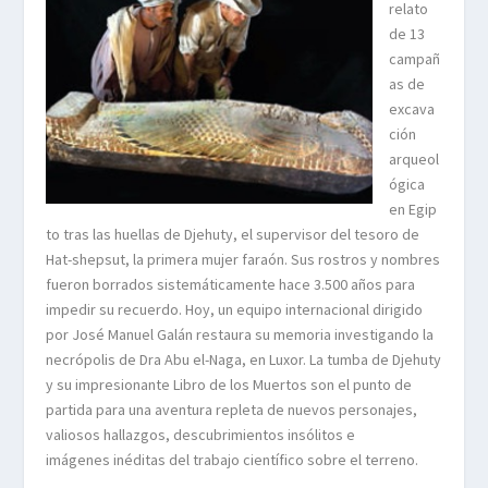
relato
de 13
campañ
as de
excava
ción
arqueol
ógica
en Egip
to tras las huellas de Djehuty, el supervisor del tesoro de
Hat-shepsut, la primera mujer faraón. Sus rostros y nombres
fueron borrados sistemáticamente hace 3.500 años para
impedir su recuerdo. Hoy, un equipo internacional dirigido
por José Manuel Galán restaura su memoria investigando la
necrópolis de Dra Abu el-Naga, en Luxor. La tumba de Djehuty
y su impresionante Libro de los Muertos son el punto de
partida para una aventura repleta de nuevos personajes,
valiosos hallazgos, descubrimientos insólitos e
imágenes inéditas del trabajo científico sobre el terreno.