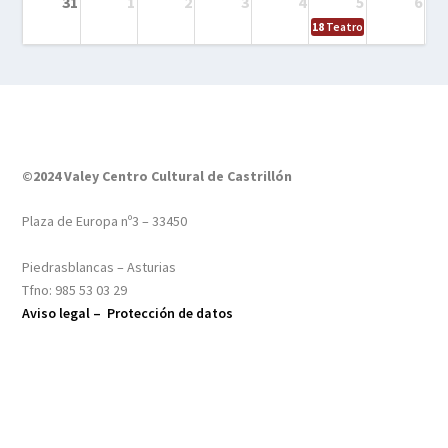
31
1
2
3
4
5
6
18
Teatro – Tres sombrero
©2024 Valey Centro Cultural de Castrillón
Plaza de Europa nº3 – 33450
Piedrasblancas – Asturias
Tfno: 985 53 03 29
Aviso legal –
Protección de datos