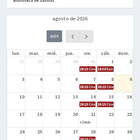
Biblioteca de Salinas
agosto de 2026
HOY
lun.
mar.
mié.
jue.
vie.
sáb.
dom.
27
28
29
30
31
1
2
20:15
Cine en la calle – Cómo entrena
18:30
Danza – Cita en el m
3
4
5
6
7
8
9
20:15
Cine en la calle – El niño y la be
20:15
Cine en la calle – L
10
11
12
13
14
15
16
20:15
Cine en la calle – Tortugas Nin
20:15
Cine en la calle – Ro
17
18
19
20
21
22
23
+2 más
24
25
26
27
28
29
30
20:15
Cine en el calle – Tintín y el s