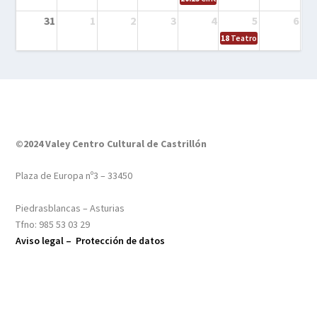
31
1
2
3
4
5
6
18
Teatro – Tres sombrero
©2024 Valey Centro Cultural de Castrillón
Plaza de Europa nº3 – 33450
Piedrasblancas – Asturias
Tfno: 985 53 03 29
Aviso legal –
Protección de datos