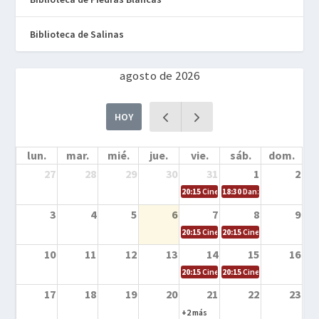
Biblioteca de Salinas
agosto de 2026
HOY
lun.
mar.
mié.
jue.
vie.
sáb.
dom.
27
28
29
30
31
1
2
20:15
Cine en la calle – Cómo entrena
18:30
Danza – Cita en el m
3
4
5
6
7
8
9
20:15
Cine en la calle – El niño y la be
20:15
Cine en la calle – L
10
11
12
13
14
15
16
20:15
Cine en la calle – Tortugas Nin
20:15
Cine en la calle – Ro
17
18
19
20
21
22
23
+2 más