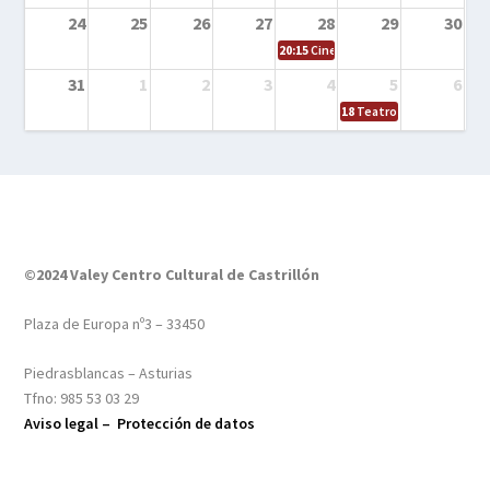
24
25
26
27
28
29
30
20:15
Cine en el calle – Tintín y el s
31
1
2
3
4
5
6
18
Teatro – Tres sombrero
©2024 Valey Centro Cultural de Castrillón
Plaza de Europa nº3 – 33450
Piedrasblancas – Asturias
Tfno: 985 53 03 29
Aviso legal –
Protección de datos