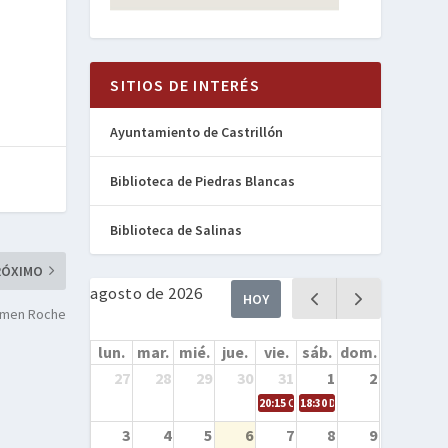
SITIOS DE INTERÉS
Ayuntamiento de Castrillón
Biblioteca de Piedras Blancas
Biblioteca de Salinas
RÓXIMO
agosto de 2026
HOY
armen Roche
lun.
mar.
mié.
jue.
vie.
sáb.
dom.
27
28
29
30
31
1
2
20:15
Cine en la calle – Cómo entren
18:30
Danza – Cita en el mar
3
4
5
6
7
8
9