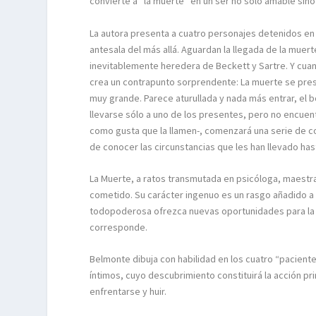
convierte a “la muerte” en un ser no sólo amable sino
La autora presenta a cuatro personajes detenidos en 
antesala del más allá. Aguardan la llegada de la muer
inevitablemente heredera de Beckett y Sartre. Y cuand
crea un contrapunto sorprendente: La muerte se pres
muy grande. Parece aturullada y nada más entrar, el b
llevarse sólo a uno de los presentes, pero no encuentr
como gusta que la llamen-, comenzará una serie de co
de conocer las circunstancias que les han llevado hasta
La Muerte, a ratos transmutada en psicóloga, maestra
cometido. Su carácter ingenuo es un rasgo añadido a 
todopoderosa ofrezca nuevas oportunidades para la e
corresponde.
Belmonte dibuja con habilidad en los cuatro “pacient
íntimos, cuyo descubrimiento constituirá la acción pri
enfrentarse y huir.