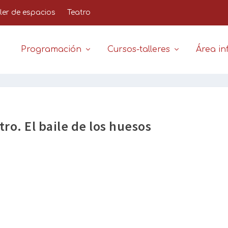
iler de espacios
Teatro
Programación
Cursos-talleres
Área inf
ro. El baile de los huesos