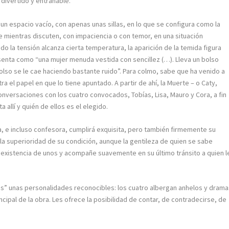
 divertido y entrañable.
un espacio vacío, con apenas unas sillas, en lo que se configura como la
te mientras discuten, con impaciencia o con temor, en una situación
o la tensión alcanza cierta temperatura, la aparición de la temida figura
enta como “una mujer menuda vestida con sencillez (…). Lleva un bolso
olso se le cae haciendo bastante ruido”. Para colmo, sabe que ha venido a
a el papel en que lo tiene apuntado. A partir de ahí, la Muerte – o Caty,
nversaciones con los cuatro convocados, Tobías, Lisa, Mauro y Cora, a fin
 allí y quién de ellos es el elegido.
, e incluso confesora, cumplirá exquisita, pero también firmemente su
la superioridad de su condición, aunque la gentileza de quien se sabe
xistencia de unos y acompañe suavemente en su último tránsito a quien l
es” unas personalidades reconocibles: los cuatro albergan anhelos y dram
ncipal de la obra. Les ofrece la posibilidad de contar, de contradecirse, de