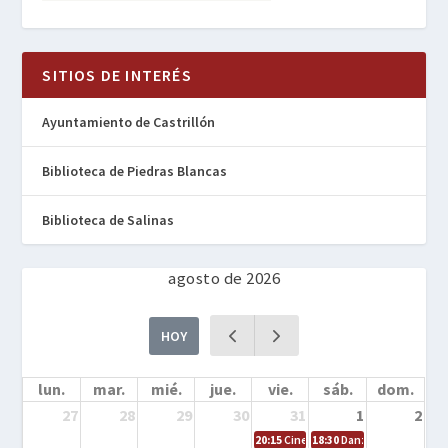
SITIOS DE INTERÉS
Ayuntamiento de Castrillón
Biblioteca de Piedras Blancas
Biblioteca de Salinas
agosto de 2026
HOY
lun.
mar.
mié.
jue.
vie.
sáb.
dom.
27
28
29
30
31
1
2
20:15
Cine en la calle – Cómo entrena
18:30
Danza – Cita en el m