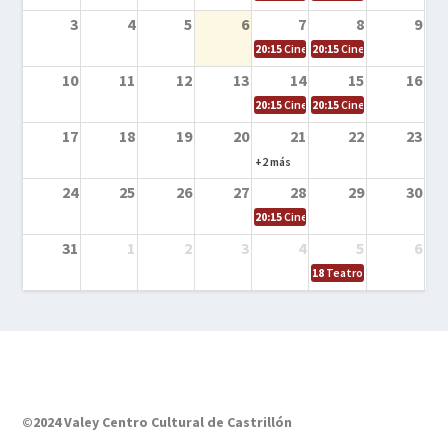
3
4
5
6
7
8
9
20:15
Cine en la calle – El niño y la be
20:15
Cine en la calle – L
10
11
12
13
14
15
16
20:15
Cine en la calle – Tortugas Nin
20:15
Cine en la calle – Ro
17
18
19
20
21
22
23
+2 más
24
25
26
27
28
29
30
20:15
Cine en el calle – Tintín y el s
31
1
2
3
4
5
6
18
Teatro – Tres sombrero
©2024 Valey Centro Cultural de Castrillón