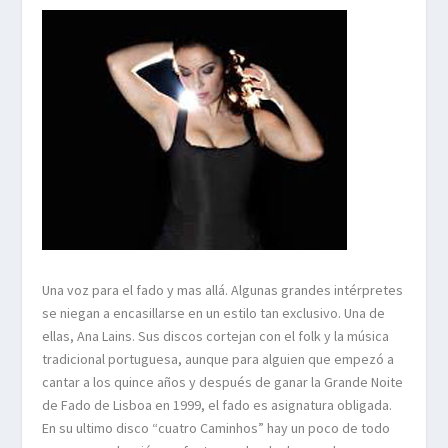
Una voz para el fado y mas allá. Algunas grandes intérpretes
se niegan a encasillarse en un estilo tan exclusivo. Una de
ellas, Ana Lains. Sus discos cortejan con el folk y la música
tradicional portuguesa, aunque para alguien que empezó a
cantar a los quince años y después de ganar la Grande Noite
de Fado de Lisboa en 1999, el fado es asignatura obligada.
En su ultimo disco “cuatro Caminhos” hay un poco de todo