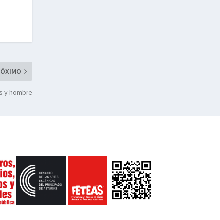
RÓXIMO
os y hombre