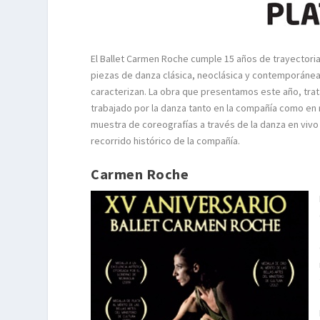
El Ballet Carmen Roche cumple 15 años de trayectori
piezas de danza clásica, neoclásica y contemporánea co
caracterizan. La obra que presentamos este año, tra
trabajado por la danza tanto en la compañía como en n
muestra de coreografías a través de la danza en vivo
recorrido histórico de la compañía.
Carmen Roche