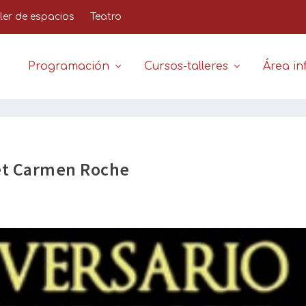
iler de espacios
Teatro
Programación
Cursos-talleres
Área inf
et Carmen Roche