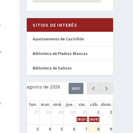
s
SITIOS DE INTERÉS
Ayuntamiento de Castrillón
l
Biblioteca de Piedras Blancas
Biblioteca de Salinas
agosto de 2026
HOY
a
lun.
mar.
mié.
jue.
vie.
sáb.
dom.
27
28
29
30
31
1
2
20:15
Cine en la calle – Cómo entren
18:30
Danza – Cita en el mar
3
4
5
6
7
8
9