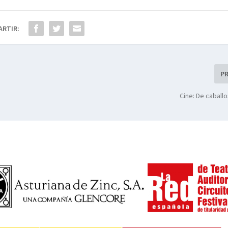
ARTIR:
P
Cine: De caball