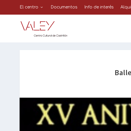
El centro
Documentos
Info de interés
Alqu
Ball