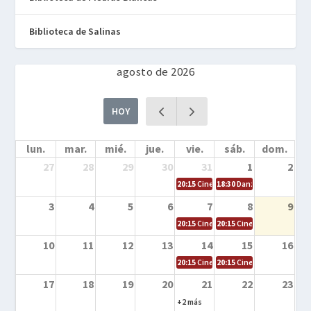
Biblioteca de Salinas
agosto de 2026
HOY
lun.
mar.
mié.
jue.
vie.
sáb.
dom.
27
28
29
30
31
1
2
20:15
Cine en la calle – Cómo entrena
18:30
Danza – Cita en el m
3
4
5
6
7
8
9
20:15
Cine en la calle – El niño y la be
20:15
Cine en la calle – L
10
11
12
13
14
15
16
20:15
Cine en la calle – Tortugas Nin
20:15
Cine en la calle – Ro
17
18
19
20
21
22
23
+2 más