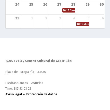
24
25
26
27
28
29
30
20:15
Cine en el calle – Tintín y el s
31
1
2
3
4
5
6
18
Teatro – Tres sombrero
©2024 Valey Centro Cultural de Castrillón
Plaza de Europa nº3 – 33450
Piedrasblancas – Asturias
Tfno: 985 53 03 29
Aviso legal –
Protección de datos