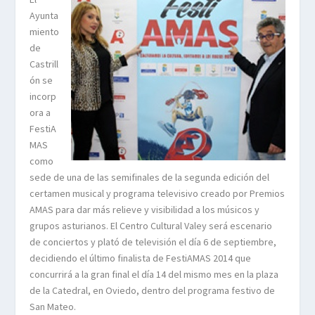
Ayunta
miento
de
Castrill
ón se
incorp
ora a
FestiA
MAS
como
sede de una de las semifinales de la segunda edición del
certamen musical y programa televisivo creado por Premios
AMAS para dar más relieve y visibilidad a los músicos y
grupos asturianos. El Centro Cultural Valey será escenario
de conciertos y plató de televisión el día 6 de septiembre,
decidiendo el último finalista de FestiAMAS 2014 que
concurrirá a la gran final el día 14 del mismo mes en la plaza
de la Catedral, en Oviedo, dentro del programa festivo de
San Mateo.