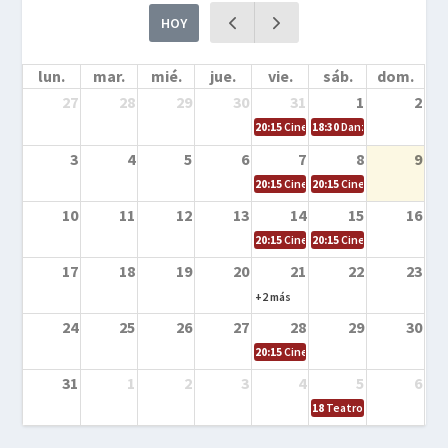
HOY
lun.
mar.
mié.
jue.
vie.
sáb.
dom.
27
28
29
30
31
1
2
20:15
Cine en la calle – Cómo entrena
18:30
Danza – Cita en el m
3
4
5
6
7
8
9
20:15
Cine en la calle – El niño y la be
20:15
Cine en la calle – L
10
11
12
13
14
15
16
20:15
Cine en la calle – Tortugas Nin
20:15
Cine en la calle – Ro
17
18
19
20
21
22
23
+2 más
24
25
26
27
28
29
30
20:15
Cine en el calle – Tintín y el s
31
1
2
3
4
5
6
18
Teatro – Tres sombrero