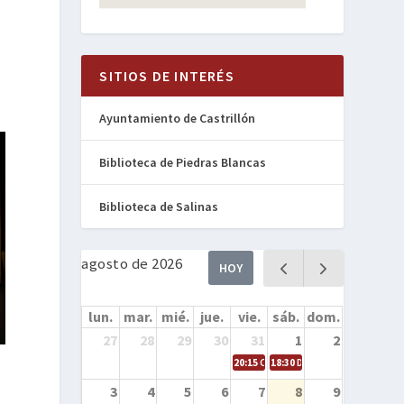
SITIOS DE INTERÉS
Ayuntamiento de Castrillón
Biblioteca de Piedras Blancas
Biblioteca de Salinas
agosto de 2026
HOY
lun.
mar.
mié.
jue.
vie.
sáb.
dom.
27
28
29
30
31
1
2
20:15
Cine en la calle – Cómo entren
18:30
Danza – Cita en el mar
3
4
5
6
7
8
9