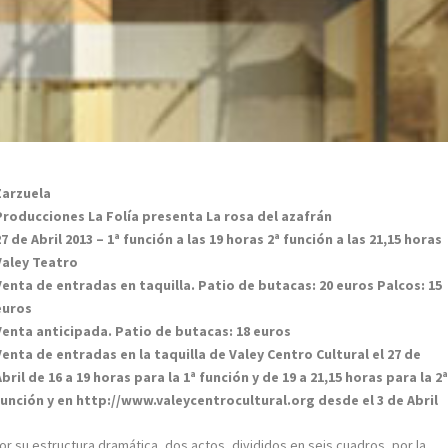
Zarzuela
Producciones La Folía presenta La rosa del azafrán
27 de Abril 2013 – 1ª función a las 19 horas 2ª función a las 21,15 horas
Valey Teatro
Venta de entradas en taquilla. Patio de butacas: 20 euros Palcos: 15
euros
Venta anticipada. Patio de butacas: 18 euros
Venta de entradas en la taquilla de Valey Centro Cultural el 27 de
Abril de 16 a 19 horas para la 1ª función y de 19 a 21,15 horas para la 2
función y en http://www.valeycentrocultural.org desde el 3 de Abril
or su estructura dramática, dos actos, divididos en seis cuadros, por la