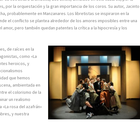
s, por la orquestación y la gran importancia de los coros. Su autor, Jacinto
cha, probablemente en Manzanares. Los libretistas se inspiraron en la
nde el conflicto se plantea alrededor de los amores imposibles entre una
 el amor, pero también quedan patentes la crítica a la hipocresía y los
es, de raíces en la
agonistas, como «La
ntes heroicos, y
ncionalismos
nidad que hemos
escena, ambientada en
ntre el colorismo de la
inar un realismo
a «La rosa del azafrán»
mbres, y nuestra