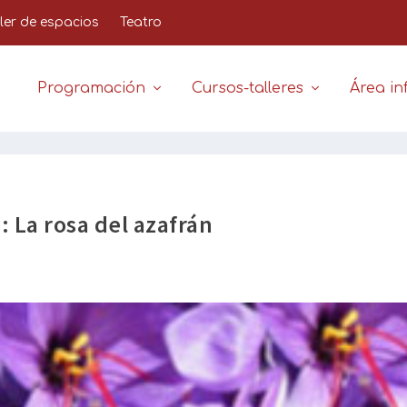
iler de espacios
Teatro
Programación
Cursos-talleres
Área inf
: La rosa del azafrán