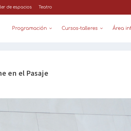
iler de espacios
Teatro
Programación
Cursos-talleres
Área inf
ne en el Pasaje