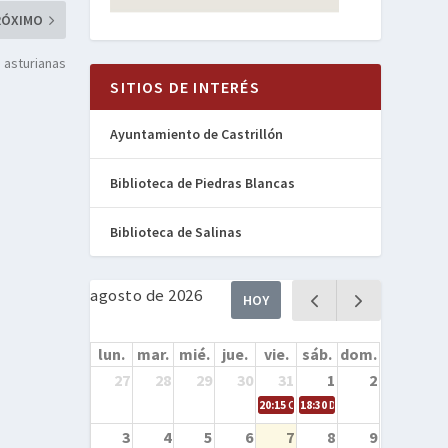
RÓXIMO
 asturianas
SITIOS DE INTERÉS
Ayuntamiento de Castrillón
Biblioteca de Piedras Blancas
Biblioteca de Salinas
agosto de 2026
HOY
lun.
mar.
mié.
jue.
vie.
sáb.
dom.
27
28
29
30
31
1
2
20:15
Cine en la calle – Cómo entren
18:30
Danza – Cita en el mar
3
4
5
6
7
8
9