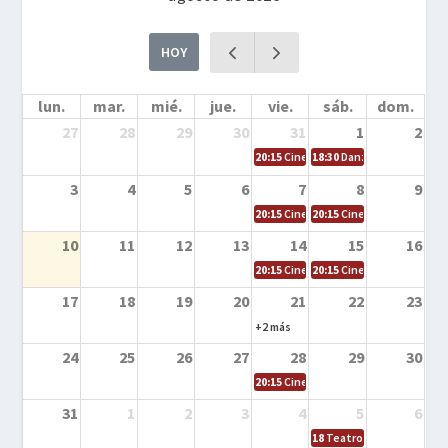
HOY
lun.
mar.
mié.
jue.
vie.
sáb.
dom.
27
28
29
30
31
1
2
20:15
Cine en la calle – Cómo entrena
18:30
Danza – Cita en el m
3
4
5
6
7
8
9
20:15
Cine en la calle – El niño y la be
20:15
Cine en la calle – L
10
11
12
13
14
15
16
20:15
Cine en la calle – Tortugas Nin
20:15
Cine en la calle – Ro
17
18
19
20
21
22
23
+2 más
24
25
26
27
28
29
30
20:15
Cine en el calle – Tintín y el s
31
1
2
3
4
5
6
18
Teatro – Tres sombrero