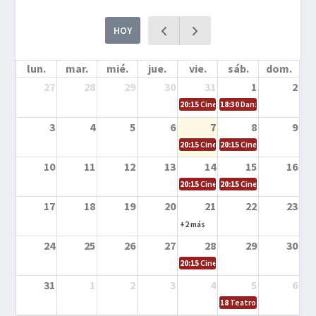
HOY
lun.
mar.
mié.
jue.
vie.
sáb.
dom.
27
28
29
30
31
1
2
20:15
Cine en la calle – Cómo entrena
18:30
Danza – Cita en el m
3
4
5
6
7
8
9
20:15
Cine en la calle – El niño y la be
20:15
Cine en la calle – L
10
11
12
13
14
15
16
20:15
Cine en la calle – Tortugas Nin
20:15
Cine en la calle – Ro
17
18
19
20
21
22
23
+2 más
24
25
26
27
28
29
30
20:15
Cine en el calle – Tintín y el s
31
1
2
3
4
5
6
18
Teatro – Tres sombrero