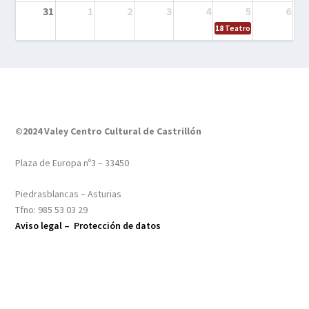
31
1
2
3
4
5
6
18
Teatro – Tres sombrero
©2024 Valey Centro Cultural de Castrillón
Plaza de Europa nº3 – 33450
Piedrasblancas – Asturias
Tfno: 985 53 03 29
Aviso legal –
Protección de datos