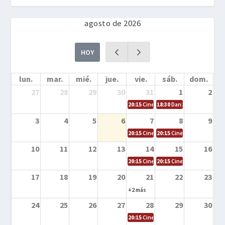
agosto de 2026
HOY
lun.
mar.
mié.
jue.
vie.
sáb.
dom.
27
28
29
30
31
1
2
20:15
Cine en la calle – Cómo entrena
18:30
Danza – Cita en el m
3
4
5
6
7
8
9
20:15
Cine en la calle – El niño y la be
20:15
Cine en la calle – L
10
11
12
13
14
15
16
20:15
Cine en la calle – Tortugas Nin
20:15
Cine en la calle – Ro
17
18
19
20
21
22
23
+2 más
24
25
26
27
28
29
30
20:15
Cine en el calle – Tintín y el s