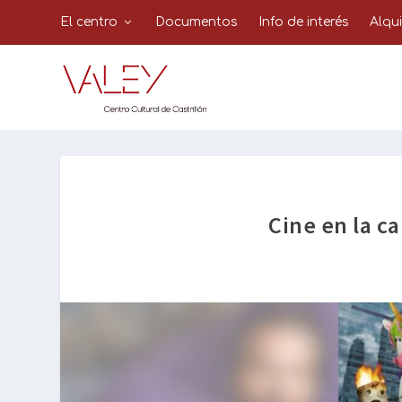
El centro
Documentos
Info de interés
Alqu
Cine en la c