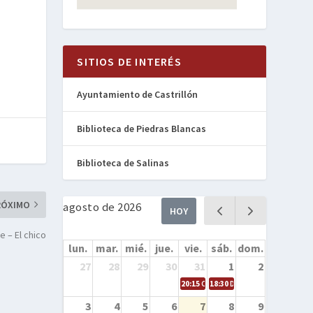
SITIOS DE INTERÉS
Ayuntamiento de Castrillón
Biblioteca de Piedras Blancas
Biblioteca de Salinas
RÓXIMO
agosto de 2026
HOY
le – El chico
lun.
mar.
mié.
jue.
vie.
sáb.
dom.
27
28
29
30
31
1
2
20:15
Cine en la calle – Cómo entren
18:30
Danza – Cita en el mar
3
4
5
6
7
8
9