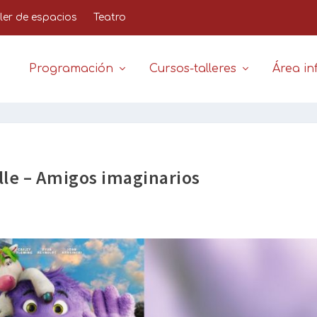
iler de espacios
Teatro
Programación
Cursos-talleres
Área inf
alle – Amigos imaginarios