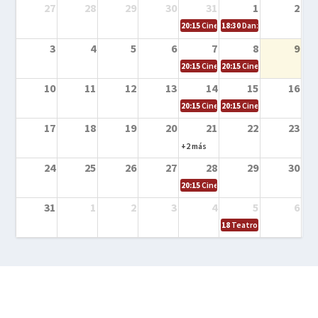
27
28
29
30
31
1
2
20:15
Cine en la calle – Cómo entrena
18:30
Danza – Cita en el m
3
4
5
6
7
8
9
20:15
Cine en la calle – El niño y la be
20:15
Cine en la calle – L
10
11
12
13
14
15
16
20:15
Cine en la calle – Tortugas Nin
20:15
Cine en la calle – Ro
17
18
19
20
21
22
23
+2 más
24
25
26
27
28
29
30
20:15
Cine en el calle – Tintín y el s
31
1
2
3
4
5
6
18
Teatro – Tres sombrero