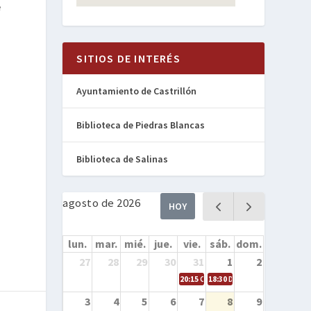
e
SITIOS DE INTERÉS
Ayuntamiento de Castrillón
o
Biblioteca de Piedras Blancas
o
Biblioteca de Salinas
agosto de 2026
HOY
lun.
mar.
mié.
jue.
vie.
sáb.
dom.
27
28
29
30
31
1
2
20:15
Cine en la calle – Cómo entren
18:30
Danza – Cita en el mar
3
4
5
6
7
8
9