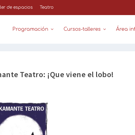
iler de espacios
Teatro
Programación
Cursos-talleres
Área inf
mante Teatro: ¡Que viene el lobo!