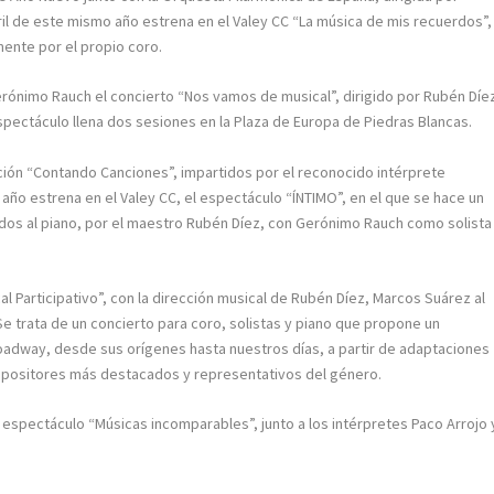
bril de este mismo año estrena en el Valey CC “La música de mis recuerdos”,
ente por el propio coro.
 Gerónimo Rauch el concierto “Nos vamos de musical”, dirigido por Rubén Díe
spectáculo llena dos sesiones en la Plaza de Europa de Piedras Blancas.
ión “Contando Canciones”, impartidos por el reconocido intérprete
ño estrena en el Valey CC, el espectáculo “ÍNTIMO”, en el que se hace un
os al piano, por el maestro Rubén Díez, con Gerónimo Rauch como solista
l Participativo”, con la dirección musical de Rubén Díez, Marcos Suárez al
e trata de un concierto para coro, solistas y piano que propone un
 Broadway, desde sus orígenes hasta nuestros días, a partir de adaptaciones
mpositores más destacados y representativos del género.
el espectáculo “Músicas incomparables”, junto a los intérpretes Paco Arrojo 