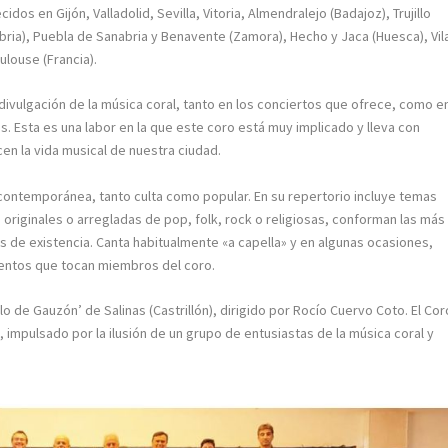
dos en Gijón, Valladolid, Sevilla, Vitoria, Almendralejo (Badajoz), Trujillo
bria), Puebla de Sanabria y Benavente (Zamora), Hecho y Jaca (Huesca), Vil
ulouse (Francia).
 divulgación de la música coral, tanto en los conciertos que ofrece, como e
s. Esta es una labor en la que este coro está muy implicado y lleva con
en la vida musical de nuestra ciudad.
ontemporánea, tanto culta como popular. En su repertorio incluye temas
 originales o arregladas de pop, folk, rock o religiosas, conforman las más
s de existencia. Canta habitualmente «a capella» y en algunas ocasiones,
mentos que tocan miembros del coro.
llo de Gauzón’ de Salinas (Castrillón), dirigido por Rocío Cuervo Coto. El Cor
impulsado por la ilusión de un grupo de entusiastas de la música coral y