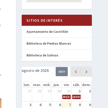
a
SITIOS DE INTERÉS
n
Ayuntamiento de Castrillón
Biblioteca de Piedras Blancas
Biblioteca de Salinas
agosto de 2026
HOY
o
lun.
mar.
mié.
jue.
vie.
sáb.
dom.
27
28
29
30
31
1
2
20:15
Cine en la calle – Cómo entren
18:30
Danza – Cita en el mar
3
4
5
6
7
8
9