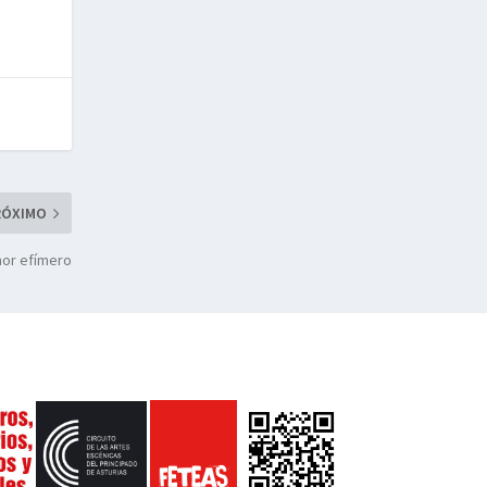
RÓXIMO
mor efímero