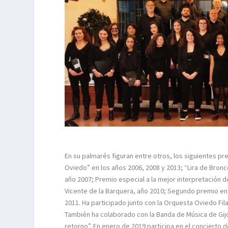
En su palmarés figuran entre otros, los siguientes p
Oviedo” en los años 2006, 2008 y 2013; “Lira de Bronc
año 2007; Premio especial a la mejor interpretación d
Vicente de la Barquera, año 2010; Segundo premio en 
2011. Ha participado junto con la Orquesta Oviedo Fila
También ha colaborado con la Banda de Música de Gijó
retorno”. En enero de 2019 participa en el concierto 