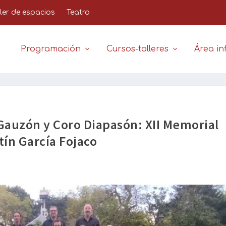
iler de espacios
Teatro
Programación
Cursos-talleres
Área inf
 Gauzón y Coro Diapasón: XII Memorial
tín García Fojaco