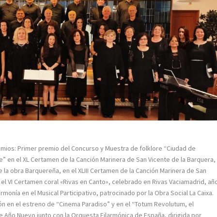
remios: Primer premio del Concurso y Muestra de folklore “Ciudad de
e” en el XL Certamen de la Canción Marinera de San Vicente de la Barquera,
e la obra Barquereña, en el XLIII Certamen de la Canción Marinera de San
el VI Certamen coral «Rivas en Canto», celebrado en Rivas Vaciamadrid, añ
rmonía en el Musical Participativo, patrocinado por la Obra Social La Caixa.
n en el estreno de “Cinema Paradiso” y en el “Totum Revolutum, el
de Año Nuevo junto con la Orquesta Filarmónica de España, dirigida por