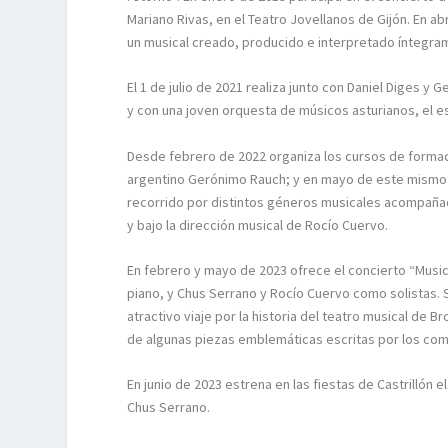
Mariano Rivas, en el Teatro Jovellanos de Gijón. En a
un musical creado, producido e interpretado íntegram
El 1 de julio de 2021 realiza junto con Daniel Diges y
y con una joven orquesta de músicos asturianos, el e
Desde febrero de 2022 organiza los cursos de formac
argentino Gerónimo Rauch; y en mayo de este mismo a
recorrido por distintos géneros musicales acompañad
y bajo la dirección musical de Rocío Cuervo.
En febrero y mayo de 2023 ofrece el concierto “Musica
piano, y Chus Serrano y Rocío Cuervo como solistas. S
atractivo viaje por la historia del teatro musical de
de algunas piezas emblemáticas escritas por los co
En junio de 2023 estrena en las fiestas de Castrillón 
Chus Serrano.