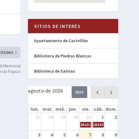
SITIOS DE INTERÉS
Ayuntamiento de Castrillón
RÓXIMO
Biblioteca de Piedras Blancas
XII Memorial
Biblioteca de Salinas
rcía Fojaco
agosto de 2026
HOY
lun.
mar.
mié.
jue.
vie.
sáb.
dom.
27
28
29
30
31
1
2
20:15
Cine en la calle – Cómo entren
18:30
Danza – Cita en el mar
3
4
5
6
7
8
9