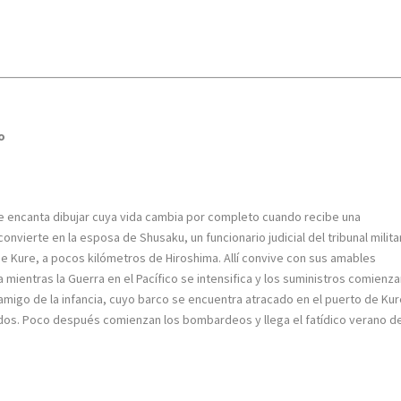
o
le encanta dibujar cuya vida cambia por completo cuando recibe una
nvierte en la esposa de Shusaku, un funcionario judicial del tribunal milita
ad de Kure, a pocos kilómetros de Hiroshima. Allí convive con sus amables
a mientras la Guerra en el Pacífico se intensifica y los suministros comienz
r amigo de la infancia, cuyo barco se encuentra atracado en el puerto de Ku
dados. Poco después comienzan los bombardeos y llega el fatídico verano d