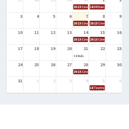
20:15
Cine en la calle – Cómo entrena
18:30
Danza – Cita en el m
3
4
5
6
7
8
9
20:15
Cine en la calle – El niño y la be
20:15
Cine en la calle – L
10
11
12
13
14
15
16
20:15
Cine en la calle – Tortugas Nin
20:15
Cine en la calle – Ro
17
18
19
20
21
22
23
+2 más
24
25
26
27
28
29
30
20:15
Cine en el calle – Tintín y el s
31
1
2
3
4
5
6
18
Teatro – Tres sombrero