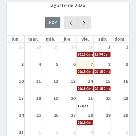
agosto de 2026
HOY
lun.
mar.
mié.
jue.
vie.
sáb.
dom.
27
28
29
30
31
1
2
20:15
Cine en la calle – Cómo entrena
18:30
Danza – Cita en el m
3
4
5
6
7
8
9
20:15
Cine en la calle – El niño y la be
20:15
Cine en la calle – L
10
11
12
13
14
15
16
20:15
Cine en la calle – Tortugas Nin
20:15
Cine en la calle – Ro
17
18
19
20
21
22
23
+2 más
24
25
26
27
28
29
30
20:15
Cine en el calle – Tintín y el s
31
1
2
3
4
5
6