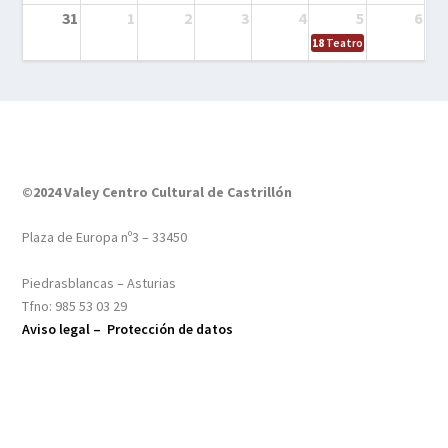
31
1
2
3
4
5
6
18
Teatro – Tres sombrero
©2024 Valey Centro Cultural de Castrillón
Plaza de Europa nº3 – 33450
Piedrasblancas – Asturias
Tfno: 985 53 03 29
Aviso legal –
Protección de datos