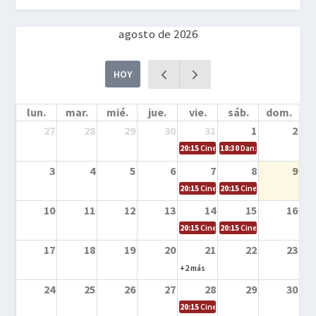
agosto de 2026
HOY
lun.
mar.
mié.
jue.
vie.
sáb.
dom.
27
28
29
30
31
1
2
20:15
Cine en la calle – Cómo entrena
18:30
Danza – Cita en el m
3
4
5
6
7
8
9
20:15
Cine en la calle – El niño y la be
20:15
Cine en la calle – L
10
11
12
13
14
15
16
20:15
Cine en la calle – Tortugas Nin
20:15
Cine en la calle – Ro
17
18
19
20
21
22
23
+2 más
24
25
26
27
28
29
30
20:15
Cine en el calle – Tintín y el s