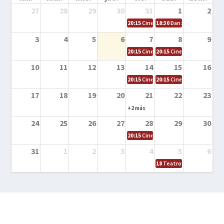
27
28
29
30
31
1
2
20:15
Cine en la calle – Cómo entrena
18:30
Danza – Cita en el m
3
4
5
6
7
8
9
20:15
Cine en la calle – El niño y la be
20:15
Cine en la calle – L
10
11
12
13
14
15
16
20:15
Cine en la calle – Tortugas Nin
20:15
Cine en la calle – Ro
17
18
19
20
21
22
23
+2 más
24
25
26
27
28
29
30
20:15
Cine en el calle – Tintín y el s
31
1
2
3
4
5
6
18
Teatro – Tres sombrero