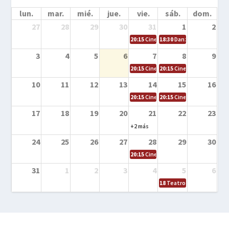
lun.
mar.
mié.
jue.
vie.
sáb.
dom.
27
28
29
30
31
1
2
20:15
Cine en la calle – Cómo entrena
18:30
Danza – Cita en el m
3
4
5
6
7
8
9
20:15
Cine en la calle – El niño y la be
20:15
Cine en la calle – L
10
11
12
13
14
15
16
20:15
Cine en la calle – Tortugas Nin
20:15
Cine en la calle – Ro
17
18
19
20
21
22
23
+2 más
24
25
26
27
28
29
30
20:15
Cine en el calle – Tintín y el s
31
1
2
3
4
5
6
18
Teatro – Tres sombrero