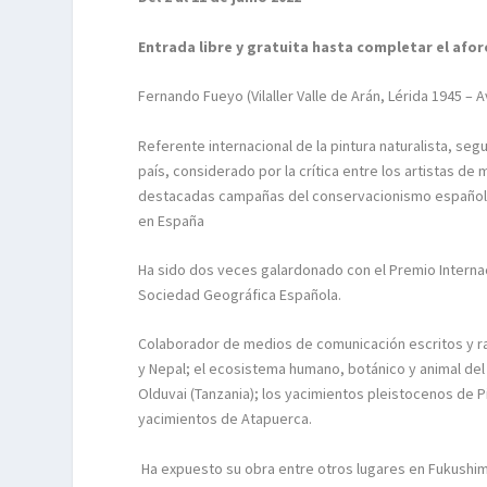
Entrada libre y gratuita hasta completar el afor
Fernando Fueyo
(
Vilaller Valle de Arán, Lérida 1945 – A
R
eferente internacional de la pintura naturalista
,
segu
país
, considerado por la crítica entre los artistas d
destacadas campañas del conservacionismo españo
en España
Ha sido dos veces galardonado con el Premio Internacio
Sociedad Geográfica Española.
Colaborador de medios de comunicación escritos y r
y Nepal; el ecosistema humano, botánico y animal del 
Olduvai (Tanzania); los yacimientos pleistocenos de Pi
yacimientos de Atapuerca.
Ha expuesto su obra entre otros lugares en Fukushim