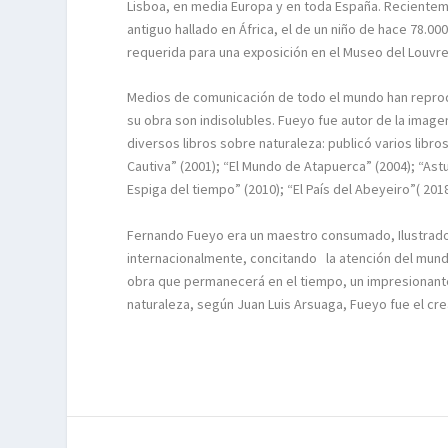
Lisboa, en media Europa y en toda España. Recientem
antiguo hallado en África, el de un niño de hace 78.
requerida para una exposición en el Museo del Louvr
Medios de comunicación de todo el mundo han reproduc
su obra son indisolubles. Fueyo fue autor de la ima
diversos libros sobre naturaleza: publicó varios libro
Cautiva” (2001); “El Mundo de Atapuerca” (2004); “Astur
Espiga del tiempo” (2010); “El País del Abeyeiro”( 2018
Fernando Fueyo era un maestro consumado,
Ilustrado
internacionalmente, concitando
la atención del mundo
obra que permanecerá en el tiempo, un impresionante
naturaleza, según Juan Luis Arsuaga, Fueyo fue
el
cre