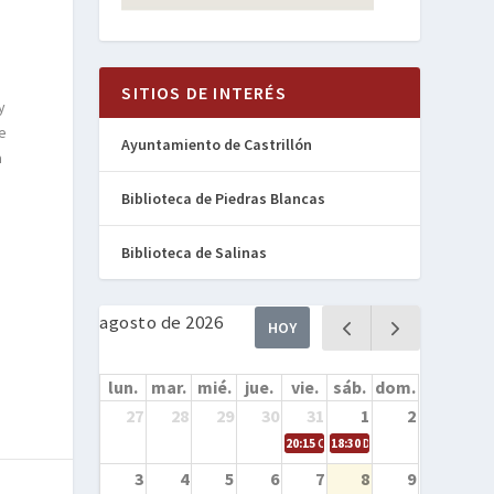
SITIOS DE INTERÉS
y
e
Ayuntamiento de Castrillón
a
Biblioteca de Piedras Blancas
Biblioteca de Salinas
agosto de 2026
HOY
lun.
mar.
mié.
jue.
vie.
sáb.
dom.
27
28
29
30
31
1
2
20:15
Cine en la calle – Cómo entren
18:30
Danza – Cita en el mar
3
4
5
6
7
8
9