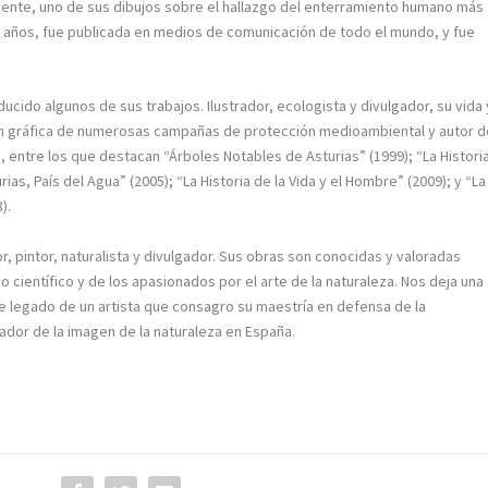
ente, uno de sus dibujos sobre el hallazgo del enterramiento humano más
000 años, fue publicada en medios de comunicación de todo el mundo, y fue
e
ido algunos de sus trabajos. Ilustrador, ecologista y divulgador, su vida 
gen gráfica de numerosas campañas de protección medioambiental y autor d
s, entre los que destacan “Árboles Notables de Asturias” (1999); “La Histori
ias, País del Agua” (2005); “La Historia de la Vida y el Hombre” (2009); y “La
).
r, pintor, naturalista y divulgador.
Sus obras son conocidas y valoradas
 científico y de los apasionados por el arte de la naturaleza.
Nos deja una
 legado de un artista que consagro su maestría en defensa de la
ador de la imagen de la naturaleza en España.