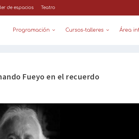
iler de espacios
Teatro
Programación
Cursos-talleres
Área inf
nando Fueyo en el recuerdo