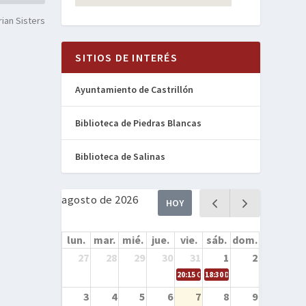
rian Sisters
SITIOS DE INTERÉS
Ayuntamiento de Castrillón
Biblioteca de Piedras Blancas
Biblioteca de Salinas
agosto de 2026
HOY
lun.
mar.
mié.
jue.
vie.
sáb.
dom.
27
28
29
30
31
1
2
20:15
Cine en la calle – Cómo entren
18:30
Danza – Cita en el mar
3
4
5
6
7
8
9