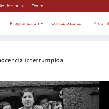
iler de espacios
Teatro
Programación
Cursos-talleres
Área inf
inocencia interrumpida