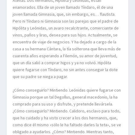
Atenas. Dos hermanos, Hipólita y Leónidas, están
enamorados. Ella de un joven llamado Tíndaro, él de una
joven llamada Gimnasia, que, sin embargo, es… flautista.
Pero ni Tíndaro ni Gimnasia son las parejas que el padre de
Hipólita y Leónidas, un avaro recalcitrante, comerciante de
vinos, paños y liras, desea para sus hijos. Actualmente, se
encuentra de viaje de negocios. Y ha dejado a cargo de la
casa a su hermana Cántara, la tía solterona que lleva más de
cuarenta años esperando a Filemón, su amor de juventud,
que un día salió a comprar higos y ya no volvió. Hipólita
quiere fugarse con Tíndaro, no sin antes conseguir la dote
que su padre se niega a pagar.
¿Cómo conseguirlo? Mintiendo. Leónidas quiere fugarse con
Gimnasia porque un tal Degollus, general macedonio, la ha
comprado para su uso y disfrute, y pretende llevársela.
¿Cómo conseguirlo? Mintiendo. Calidoro, esclavo para todo,
que ha cuidado y ha visto crecer a los dos hermanos, que,
como dice él mismo «sólo le ha faltado darles la teta», se ve
obligado a ayudarlos. ¿Cómo? Mintiendo. Mientras tanto,