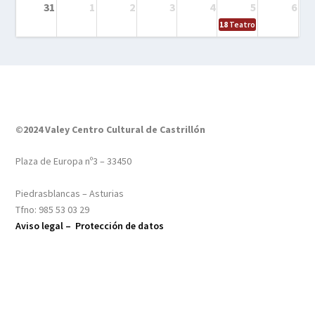
31
1
2
3
4
5
6
18
Teatro – Tres sombrero
©2024 Valey Centro Cultural de Castrillón
Plaza de Europa nº3 – 33450
Piedrasblancas – Asturias
Tfno: 985 53 03 29
Aviso legal –
Protección de datos