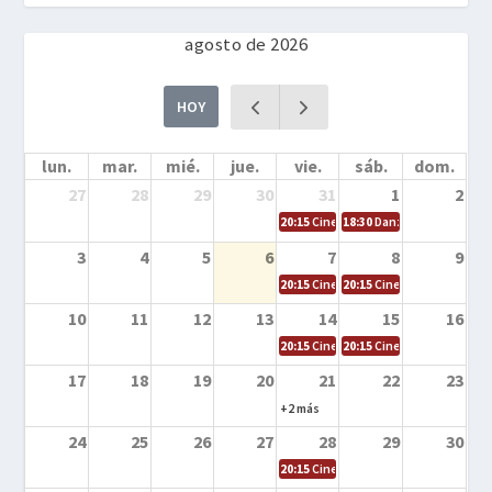
agosto de 2026
HOY
lun.
mar.
mié.
jue.
vie.
sáb.
dom.
27
28
29
30
31
1
2
20:15
Cine en la calle – Cómo entrena
18:30
Danza – Cita en el m
3
4
5
6
7
8
9
20:15
Cine en la calle – El niño y la be
20:15
Cine en la calle – L
10
11
12
13
14
15
16
20:15
Cine en la calle – Tortugas Nin
20:15
Cine en la calle – Ro
17
18
19
20
21
22
23
+2 más
24
25
26
27
28
29
30
20:15
Cine en el calle – Tintín y el s