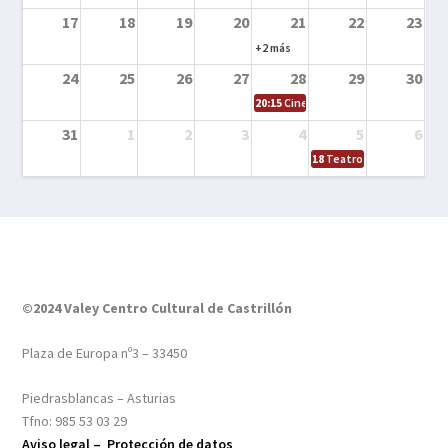
17
18
19
20
21
22
23
+2 más
24
25
26
27
28
29
30
20:15
Cine en el calle – Tintín y el s
31
1
2
3
4
5
6
18
Teatro – Tres sombrero
©2024 Valey Centro Cultural de Castrillón
Plaza de Europa nº3 – 33450
Piedrasblancas – Asturias
Tfno: 985 53 03 29
Aviso legal –
Protección de datos