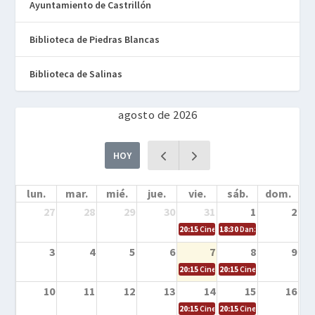
Ayuntamiento de Castrillón
Biblioteca de Piedras Blancas
Biblioteca de Salinas
agosto de 2026
HOY
lun.
mar.
mié.
jue.
vie.
sáb.
dom.
27
28
29
30
31
1
2
20:15
Cine en la calle – Cómo entrena
18:30
Danza – Cita en el m
3
4
5
6
7
8
9
20:15
Cine en la calle – El niño y la be
20:15
Cine en la calle – L
10
11
12
13
14
15
16
20:15
Cine en la calle – Tortugas Nin
20:15
Cine en la calle – Ro