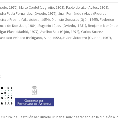
iedo, 1976), Maite Centol (Logroño, 1963), Pablo de Lillo (Avilés, 1969),
ndra Paula Fernández (Oviedo, 1972), Juan Fernández Álava (Piedras
ncisco Fresno (Villaviciosa, 1954), Dionisio González(Gijón,1965), Federico
encia de Don Juan, 1964), Eugenio López (Oviedo,
1951), Benjamín Menénde
Edgar Plans (Madrid, 1977), Avelino Sala (Gijón, 1972), Carlos Suárez
rancisco Velasco (Pelúgano, Aller, 1955),Javier Victorero (Oviedo, 1967),
o
 Cultural de Castrillón han jugado un papel muy destacado en la difusión a l