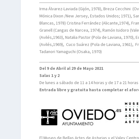
Irma Álvarez-Laviada (Gijón, 1978), Breza Cecchini
(Ov
Mónica Dixon /New Jersey, Estados Unidos; 1971), Sa
Blancas, 1978) Cristina Ferrández (Alicante,1974), Fra
Granell (Cangas de Narcea, 1974), Ramón Isidoro (Val
(Avilés,1963), Natalia Pastor (Pola de Laviana, 1970), 
(Avilés,1969),
Cuco Suárez (Pola de Laviana, 1961),
F
Tadanori Yamaguchi (Osaka, 1970)
Del 9 de Abril al 29 de Mayo 2021
Salas 1 y 2
De lunes a sábado de 11 a 14 horas y de 17 a 21 horas
Entrada libre y gratuita hasta completar el afor
El Museo de Bellas Artes de Asturias y el Valey Centro