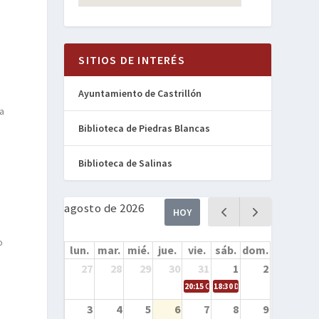
SITIOS DE INTERÉS
Ayuntamiento de Castrillón
 a
Biblioteca de Piedras Blancas
Biblioteca de Salinas
agosto de 2026
HOY
o
o
lun.
mar.
mié.
jue.
vie.
sáb.
dom.
27
28
29
30
31
1
2
20:15
Cine en la calle – Cómo entren
18:30
Danza – Cita en el mar
3
4
5
6
7
8
9