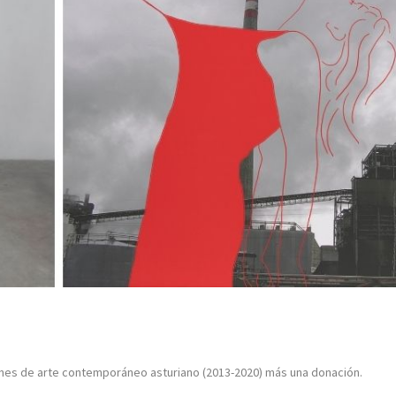
iones de arte contemporáneo asturiano (2013-2020) más una donación.