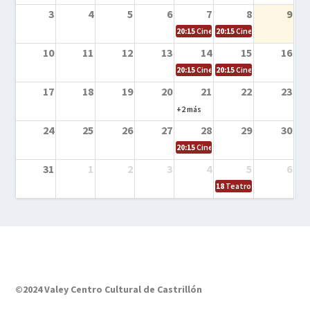
3
4
5
6
7
8
9
20:15
Cine en la calle – El niño y la be
20:15
Cine en la calle – L
10
11
12
13
14
15
16
20:15
Cine en la calle – Tortugas Nin
20:15
Cine en la calle – Ro
17
18
19
20
21
22
23
+2 más
24
25
26
27
28
29
30
20:15
Cine en el calle – Tintín y el s
31
1
2
3
4
5
6
18
Teatro – Tres sombrero
©2024 Valey Centro Cultural de Castrillón