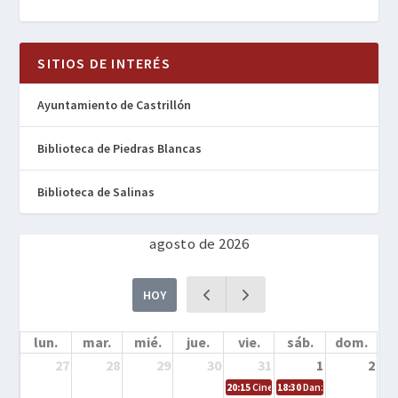
SITIOS DE INTERÉS
Ayuntamiento de Castrillón
Biblioteca de Piedras Blancas
Biblioteca de Salinas
agosto de 2026
HOY
lun.
mar.
mié.
jue.
vie.
sáb.
dom.
27
28
29
30
31
1
2
20:15
Cine en la calle – Cómo entrena
18:30
Danza – Cita en el m