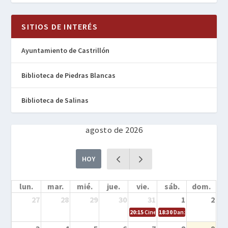
SITIOS DE INTERÉS
Ayuntamiento de Castrillón
Biblioteca de Piedras Blancas
Biblioteca de Salinas
agosto de 2026
HOY
lun.
mar.
mié.
jue.
vie.
sáb.
dom.
27
28
29
30
31
1
2
20:15
Cine en la calle – Cómo entrena
18:30
Danza – Cita en el m