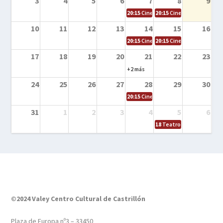
3
4
5
6
7
8
9
20:15
Cine en la calle – El niño y la be
20:15
Cine en la calle – L
10
11
12
13
14
15
16
20:15
Cine en la calle – Tortugas Nin
20:15
Cine en la calle – Ro
17
18
19
20
21
22
23
+2 más
24
25
26
27
28
29
30
20:15
Cine en el calle – Tintín y el s
31
1
2
3
4
5
6
18
Teatro – Tres sombrero
©2024 Valey Centro Cultural de Castrillón
Plaza de Europa nº3 – 33450