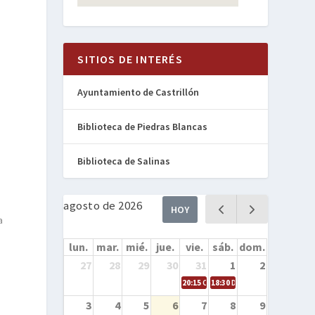
SITIOS DE INTERÉS
Ayuntamiento de Castrillón
Biblioteca de Piedras Blancas
Biblioteca de Salinas
agosto de 2026
HOY
a
lun.
mar.
mié.
jue.
vie.
sáb.
dom.
27
28
29
30
31
1
2
20:15
Cine en la calle – Cómo entren
18:30
Danza – Cita en el mar
3
4
5
6
7
8
9