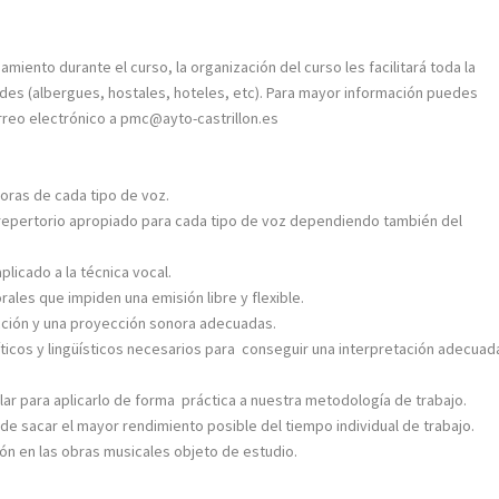
iento durante el curso, la organización del curso les facilitará toda la
ades (albergues, hostales, hoteles, etc). Para mayor información puedes
orreo electrónico a pmc@ayto-castrillon.es
noras de cada tipo de voz.
 repertorio apropiado para cada tipo de voz dependiendo también del
plicado a la técnica vocal.
rales que impiden una emisión libre y flexible.
dicción y una proyección sonora adecuadas.
líticos y lingüísticos necesarios para conseguir una interpretación adecuad
r para aplicarlo de forma práctica a nuestra metodología de trabajo.
de sacar el mayor rendimiento posible del tiempo individual de trabajo.
ción en las obras musicales objeto de estudio.