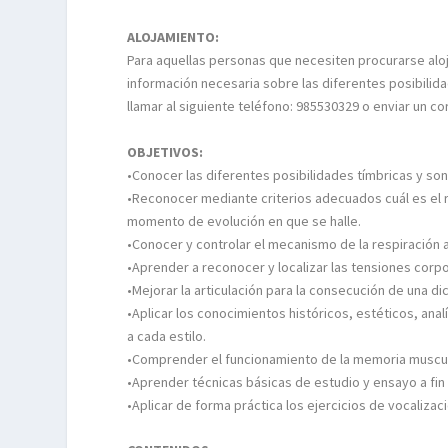
ALOJAMIENTO:
Para aquellas personas que necesiten procurarse alojam
información necesaria sobre las diferentes posibilid
llamar al siguiente teléfono: 985530329 o enviar un c
OBJETIVOS:
•Conocer las diferentes posibilidades tímbricas y so
•Reconocer mediante criterios adecuados cuál es el
momento de evolución en que se halle.
•Conocer y controlar el mecanismo de la respiración a
•Aprender a reconocer y localizar las tensiones corpo
•Mejorar la articulación para la consecución de una 
•Aplicar los conocimientos históricos, estéticos, ana
a cada estilo.
•Comprender el funcionamiento de la memoria muscula
•Aprender técnicas básicas de estudio y ensayo a fin 
•Aplicar de forma práctica los ejercicios de vocaliza