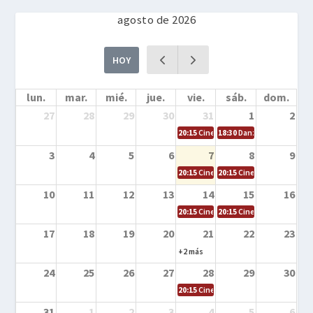
agosto de 2026
HOY
lun.
mar.
mié.
jue.
vie.
sáb.
dom.
27
28
29
30
31
1
2
20:15
Cine en la calle – Cómo entrena
18:30
Danza – Cita en el m
3
4
5
6
7
8
9
20:15
Cine en la calle – El niño y la be
20:15
Cine en la calle – L
10
11
12
13
14
15
16
20:15
Cine en la calle – Tortugas Nin
20:15
Cine en la calle – Ro
17
18
19
20
21
22
23
+2 más
24
25
26
27
28
29
30
20:15
Cine en el calle – Tintín y el s
31
1
2
3
4
5
6