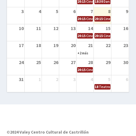
20:15
Cine en la calle – Cómo entrena
18:30
Danza – Cita en el m
3
4
5
6
7
8
9
20:15
Cine en la calle – El niño y la be
20:15
Cine en la calle – L
10
11
12
13
14
15
16
20:15
Cine en la calle – Tortugas Nin
20:15
Cine en la calle – Ro
17
18
19
20
21
22
23
+2 más
24
25
26
27
28
29
30
20:15
Cine en el calle – Tintín y el s
31
1
2
3
4
5
6
18
Teatro – Tres sombrero
©2024 Valey Centro Cultural de Castrillón