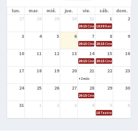
lun.
mar.
mié.
jue.
vie.
sáb.
dom.
27
28
29
30
31
1
2
20:15
Cine en la calle – Cómo entrena
18:30
Danza – Cita en el m
3
4
5
6
7
8
9
20:15
Cine en la calle – El niño y la be
20:15
Cine en la calle – L
10
11
12
13
14
15
16
20:15
Cine en la calle – Tortugas Nin
20:15
Cine en la calle – Ro
17
18
19
20
21
22
23
+2 más
24
25
26
27
28
29
30
20:15
Cine en el calle – Tintín y el s
31
1
2
3
4
5
6
18
Teatro – Tres sombrero